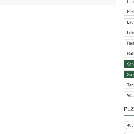
Fitn
Klet
Lauf
Leic
Rad
Roll
Schi
Sch
Tan
Was
PLZ
405