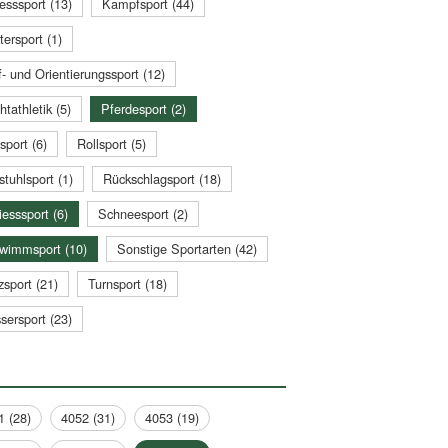
esssport (13)
Kampfsport (44)
tersport (1)
- und Orientierungssport (12)
htathletik (5)
Pferdesport (2)
sport (6)
Rollsport (5)
stuhlsport (1)
Rückschlagsport (18)
esssport (6)
Schneesport (2)
wimmsport (10)
Sonstige Sportarten (42)
zsport (21)
Turnsport (18)
sersport (23)
1 (28)
4052 (31)
4053 (19)