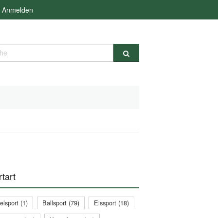
Anmelden
e
tart
lsport (1)
Ballsport (79)
Eissport (18)