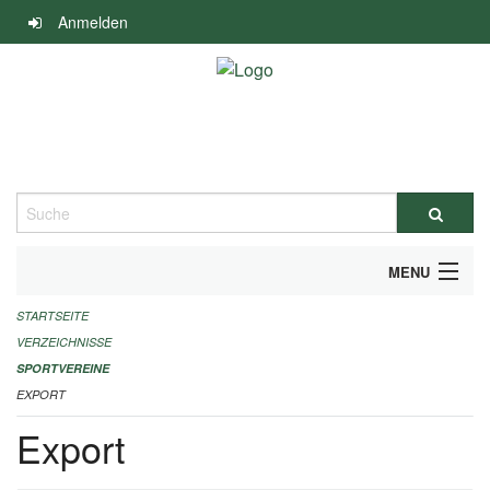
Navigation
Anmelden
überspringen
Suche
MENU
STARTSEITE
ALLGEMEINE INFORMATIONEN
VERZEICHNISSE
FINANZIELLE UNTERSTÜTZUNG BENÖTIGT?
SPORTVEREINE
EXPORT
KONTAKT
Export