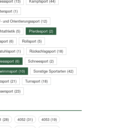
esssport (13)
Kampfsport (44)
tersport (1)
- und Orientierungssport (12)
htathletik (5)
Pferdesport (2)
sport (6)
Rollsport (5)
stuhlsport (1)
Rückschlagsport (18)
esssport (6)
Schneesport (2)
wimmsport (10)
Sonstige Sportarten (42)
zsport (21)
Turnsport (18)
sersport (23)
1 (28)
4052 (31)
4053 (19)