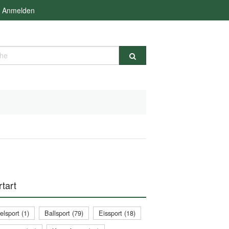
Anmelden
e
tart
lsport (1)
Ballsport (79)
Eissport (18)