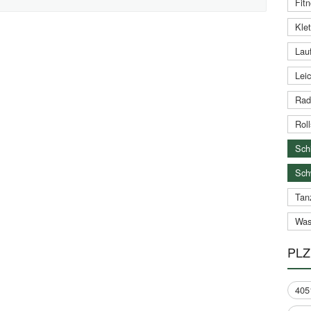
Fitn
Klet
Lauf
Leic
Rad
Roll
Schi
Sch
Tan
Was
PLZ
405