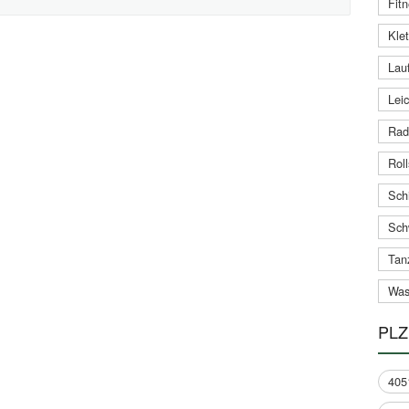
Fitn
Klet
Lauf
Leic
Rad
Roll
Schi
Sch
Tan
Was
PLZ
405