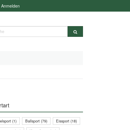
Anmelden
e
tart
lsport (1)
Ballsport (79)
Eissport (18)