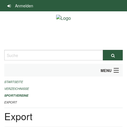
Navigation
Anmelden
überspringen
Suche
MENU
STARTSEITE
ALLGEMEINE INFORMATIONEN
VERZEICHNISSE
FINANZIELLE UNTERSTÜTZUNG BENÖTIGT?
SPORTVEREINE
EXPORT
KONTAKT
Export