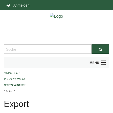
Navigation
Anmelden
überspringen
Suche
MENU
STARTSEITE
ALLGEMEINE INFORMATIONEN
VERZEICHNISSE
FINANZIELLE UNTERSTÜTZUNG BENÖTIGT?
SPORTVEREINE
EXPORT
KONTAKT
Export