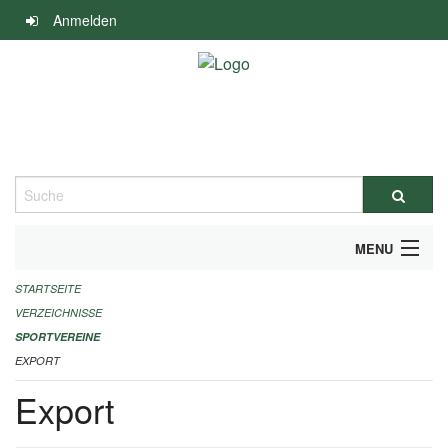
Navigation
Anmelden
überspringen
Suche
MENU
STARTSEITE
ALLGEMEINE INFORMATIONEN
VERZEICHNISSE
FINANZIELLE UNTERSTÜTZUNG BENÖTIGT?
SPORTVEREINE
EXPORT
KONTAKT
Export