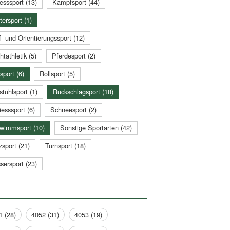
esssport (13)
Kampfsport (44)
tersport (1)
- und Orientierungssport (12)
htathletik (5)
Pferdesport (2)
sport (6)
Rollsport (5)
stuhlsport (1)
Rückschlagsport (18)
esssport (6)
Schneesport (2)
wimmsport (10)
Sonstige Sportarten (42)
zsport (21)
Turnsport (18)
sersport (23)
1 (28)
4052 (31)
4053 (19)