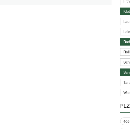
Fitn
Klet
Lauf
Leic
Rad
Roll
Schi
Sch
Tan
Was
PLZ
405