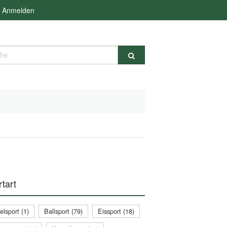
Anmelden
e
tart
lsport (1)
Ballsport (79)
Eissport (18)