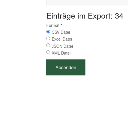
Einträge im Export: 34
Format
*
CSV Datei
Excel Datei
JSON Datei
XML Datei