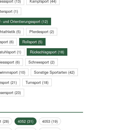
esssport (13)
Kampfsport (44)
tersport (1)
- und Orientierungssport (12)
htathletik (5)
Pferdesport (2)
sport (6)
Rollsport (5)
stuhlsport (1)
Rückschlagsport (18)
esssport (6)
Schneesport (2)
wimmsport (10)
Sonstige Sportarten (42)
zsport (21)
Turnsport (18)
sersport (23)
1 (28)
4052 (31)
4053 (19)