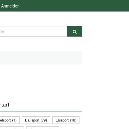
Anmelden
e
tart
lsport (1)
Ballsport (79)
Eissport (18)