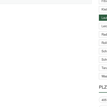
Fitn
Klet
Lauf
Leic
Rad
Roll
Schi
Sch
Tan
Was
PLZ
405