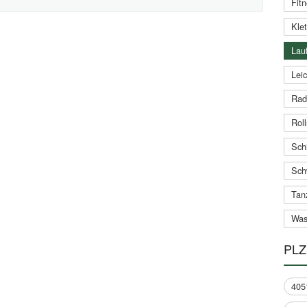
Fitn
Klet
Lauf
Leic
Rad
Roll
Schi
Sch
Tan
Was
PLZ
405