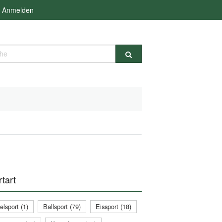
Anmelden
e
tart
lsport (1)
Ballsport (79)
Eissport (18)