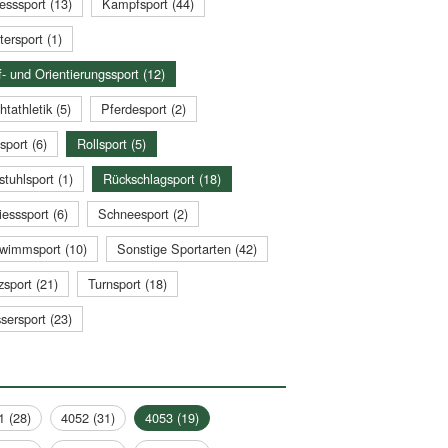
esssport (13)
Kampfsport (44)
tersport (1)
- und Orientierungssport (12)
htathletik (5)
Pferdesport (2)
sport (6)
Rollsport (5)
stuhlsport (1)
Rückschlagsport (18)
esssport (6)
Schneesport (2)
wimmsport (10)
Sonstige Sportarten (42)
zsport (21)
Turnsport (18)
sersport (23)
1 (28)
4052 (31)
4053 (19)