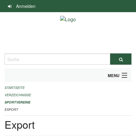
Navigation
Anmelden
überspringen
Suche
MENU
STARTSEITE
ALLGEMEINE INFORMATIONEN
VERZEICHNISSE
FINANZIELLE UNTERSTÜTZUNG BENÖTIGT?
SPORTVEREINE
EXPORT
KONTAKT
Export