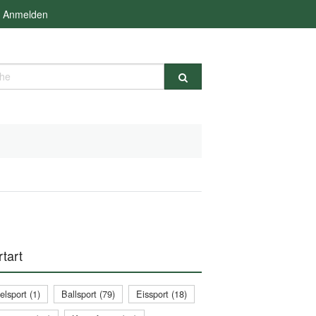
Anmelden
e
tart
lsport (1)
Ballsport (79)
Eissport (18)