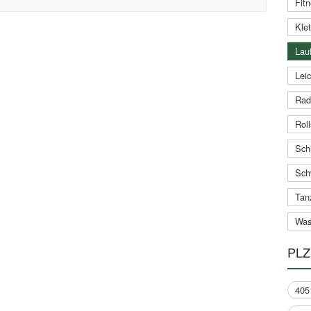
Fitn
Klet
Lauf
Leic
Rad
Roll
Schi
Sch
Tan
Was
PLZ
405