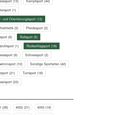
esssport (13)
Kampfsport (44)
tersport (1)
- und Orientierungssport (12)
htathletik (5)
Pferdesport (2)
sport (6)
Rollsport (5)
stuhlsport (1)
Rückschlagsport (18)
esssport (6)
Schneesport (2)
wimmsport (10)
Sonstige Sportarten (42)
zsport (21)
Turnsport (18)
sersport (23)
1 (28)
4052 (31)
4053 (19)