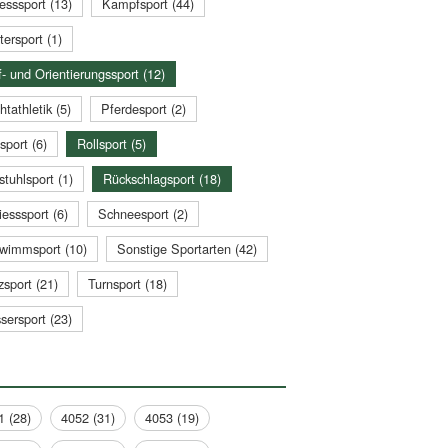
esssport (13)
Kampfsport (44)
tersport (1)
- und Orientierungssport (12)
htathletik (5)
Pferdesport (2)
sport (6)
Rollsport (5)
stuhlsport (1)
Rückschlagsport (18)
esssport (6)
Schneesport (2)
wimmsport (10)
Sonstige Sportarten (42)
zsport (21)
Turnsport (18)
sersport (23)
1 (28)
4052 (31)
4053 (19)