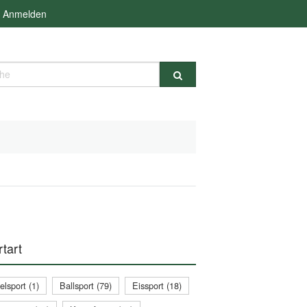
Anmelden
e
tart
lsport (1)
Ballsport (79)
Eissport (18)