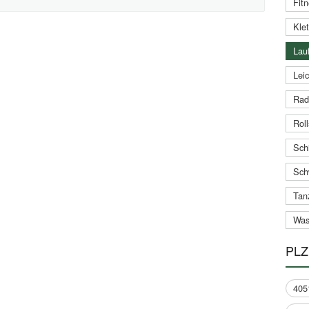
Fitn
Klet
Lauf
Leic
Rad
Roll
Schi
Sch
Tan
Was
PLZ
405