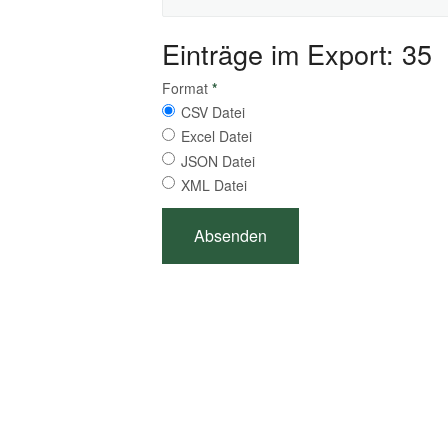
Einträge im Export: 35
Format
*
CSV Datei
Excel Datei
JSON Datei
XML Datei