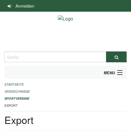
Navigation
Anmelden
überspringen
Suche
MENU
STARTSEITE
ALLGEMEINE INFORMATIONEN
VERZEICHNISSE
FINANZIELLE UNTERSTÜTZUNG BENÖTIGT?
SPORTVEREINE
EXPORT
KONTAKT
Export