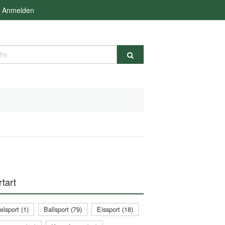
Anmelden
e
tart
lsport (1)
Ballsport (79)
Eissport (18)