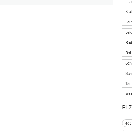
Fitn
Klet
Lauf
Leic
Rad
Roll
Schi
Sch
Tan
Was
PLZ
405