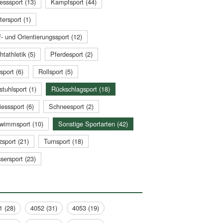
esssport (13)
Kampfsport (44)
tersport (1)
- und Orientierungssport (12)
htathletik (5)
Pferdesport (2)
sport (6)
Rollsport (5)
stuhlsport (1)
Rückschlagsport (18)
esssport (6)
Schneesport (2)
wimmsport (10)
Sonstige Sportarten (42)
zsport (21)
Turnsport (18)
sersport (23)
1 (28)
4052 (31)
4053 (19)