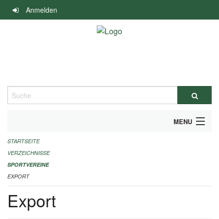
Navigation
Anmelden
überspringen
Suche
MENU
STARTSEITE
ALLGEMEINE INFORMATIONEN
VERZEICHNISSE
FINANZIELLE UNTERSTÜTZUNG BENÖTIGT?
SPORTVEREINE
EXPORT
KONTAKT
Export