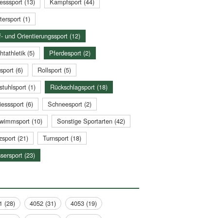
esssport (13)
Kampfsport (44)
tersport (1)
- und Orientierungssport (12)
htathletik (5)
Pferdesport (2)
sport (6)
Rollsport (5)
stuhlsport (1)
Rückschlagsport (18)
esssport (6)
Schneesport (2)
wimmsport (10)
Sonstige Sportarten (42)
zsport (21)
Turnsport (18)
sersport (23)
1 (28)
4052 (31)
4053 (19)