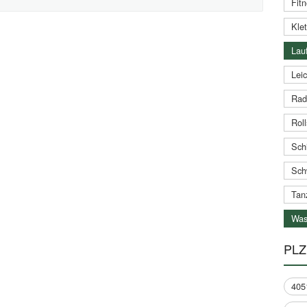
Fitn
Klet
Lauf
Leic
Rad
Roll
Schi
Sch
Tan
Was
PLZ
405