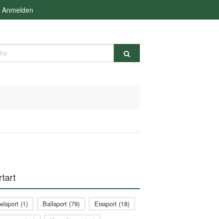
Anmelden
e
tart
lsport (1)
Ballsport (79)
Eissport (18)