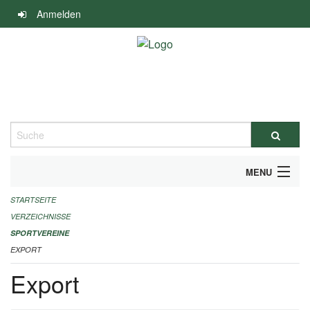
Navigation
Anmelden
überspringen
Suche
MENU
STARTSEITE
ALLGEMEINE INFORMATIONEN
VERZEICHNISSE
FINANZIELLE UNTERSTÜTZUNG BENÖTIGT?
SPORTVEREINE
EXPORT
KONTAKT
Export