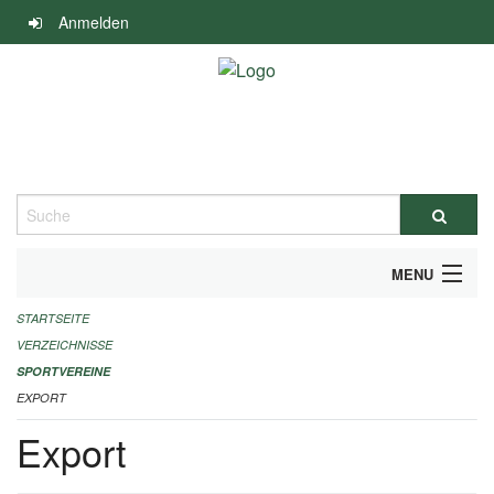
Navigation
Anmelden
überspringen
Suche
MENU
STARTSEITE
ALLGEMEINE INFORMATIONEN
VERZEICHNISSE
FINANZIELLE UNTERSTÜTZUNG BENÖTIGT?
SPORTVEREINE
EXPORT
KONTAKT
Export