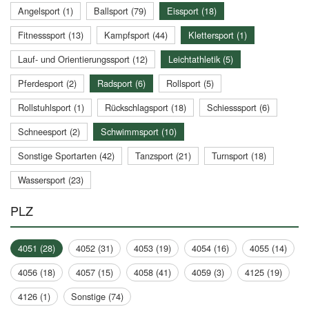
Angelsport (1)
Ballsport (79)
Eissport (18)
Fitnesssport (13)
Kampfsport (44)
Klettersport (1)
Lauf- und Orientierungssport (12)
Leichtathletik (5)
Pferdesport (2)
Radsport (6)
Rollsport (5)
Rollstuhlsport (1)
Rückschlagsport (18)
Schiesssport (6)
Schneesport (2)
Schwimmsport (10)
Sonstige Sportarten (42)
Tanzsport (21)
Turnsport (18)
Wassersport (23)
PLZ
4051 (28)
4052 (31)
4053 (19)
4054 (16)
4055 (14)
4056 (18)
4057 (15)
4058 (41)
4059 (3)
4125 (19)
4126 (1)
Sonstige (74)