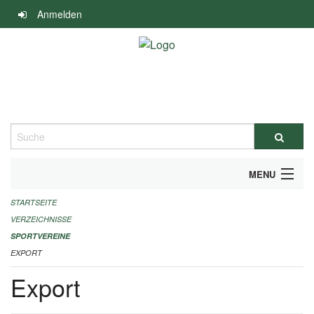
Navigation
Anmelden
überspringen
Suche
MENU
STARTSEITE
ALLGEMEINE INFORMATIONEN
VERZEICHNISSE
FINANZIELLE UNTERSTÜTZUNG BENÖTIGT?
SPORTVEREINE
EXPORT
KONTAKT
Export