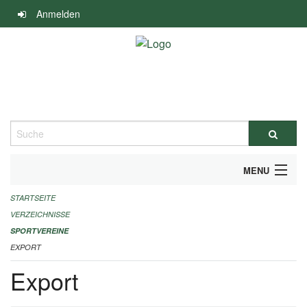
Navigation
Anmelden
überspringen
Suche
MENU
STARTSEITE
ALLGEMEINE INFORMATIONEN
VERZEICHNISSE
FINANZIELLE UNTERSTÜTZUNG BENÖTIGT?
SPORTVEREINE
EXPORT
KONTAKT
Export