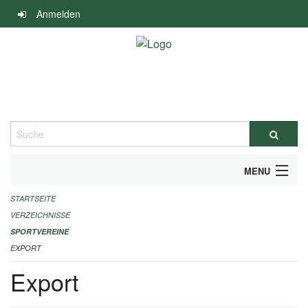
Navigation
Anmelden
überspringen
Suche
MENU
STARTSEITE
ALLGEMEINE INFORMATIONEN
VERZEICHNISSE
FINANZIELLE UNTERSTÜTZUNG BENÖTIGT?
SPORTVEREINE
EXPORT
KONTAKT
Export