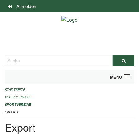
Navigation
Anmelden
überspringen
Suche
MENU
STARTSEITE
ALLGEMEINE INFORMATIONEN
VERZEICHNISSE
FINANZIELLE UNTERSTÜTZUNG BENÖTIGT?
SPORTVEREINE
EXPORT
KONTAKT
Export