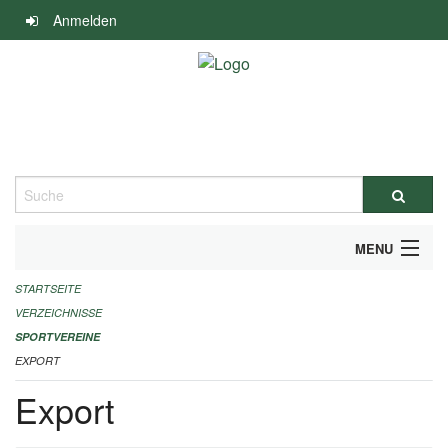
Navigation
Anmelden
überspringen
Suche
MENU
STARTSEITE
ALLGEMEINE INFORMATIONEN
VERZEICHNISSE
FINANZIELLE UNTERSTÜTZUNG BENÖTIGT?
SPORTVEREINE
EXPORT
KONTAKT
Export