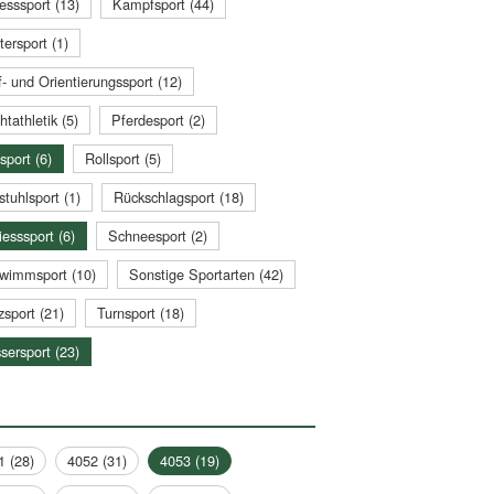
esssport (13)
Kampfsport (44)
tersport (1)
- und Orientierungssport (12)
htathletik (5)
Pferdesport (2)
sport (6)
Rollsport (5)
stuhlsport (1)
Rückschlagsport (18)
esssport (6)
Schneesport (2)
wimmsport (10)
Sonstige Sportarten (42)
zsport (21)
Turnsport (18)
sersport (23)
1 (28)
4052 (31)
4053 (19)