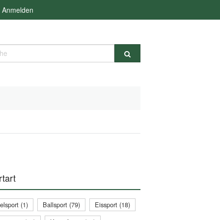
Anmelden
e
tart
lsport (1)
Ballsport (79)
Eissport (18)