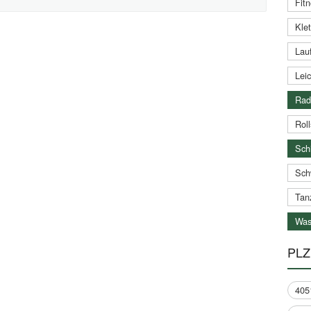
Fitn
Klet
Lauf
Leic
Rad
Roll
Schi
Sch
Tan
Was
PLZ
405