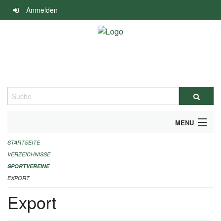
Navigation
Anmelden
überspringen
Suche
MENU
STARTSEITE
ALLGEMEINE INFORMATIONEN
VERZEICHNISSE
FINANZIELLE UNTERSTÜTZUNG BENÖTIGT?
SPORTVEREINE
EXPORT
KONTAKT
Export