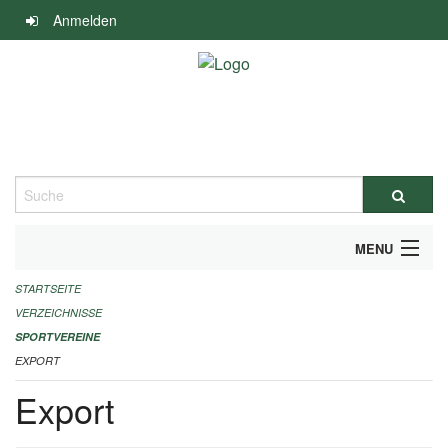
Navigation
Anmelden
überspringen
Suche
MENU
STARTSEITE
ALLGEMEINE INFORMATIONEN
VERZEICHNISSE
FINANZIELLE UNTERSTÜTZUNG BENÖTIGT?
SPORTVEREINE
EXPORT
KONTAKT
Export