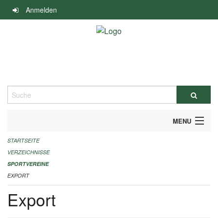
Navigation
Anmelden
überspringen
Suche
MENU
STARTSEITE
ALLGEMEINE INFORMATIONEN
VERZEICHNISSE
FINANZIELLE UNTERSTÜTZUNG BENÖTIGT?
SPORTVEREINE
EXPORT
KONTAKT
Export