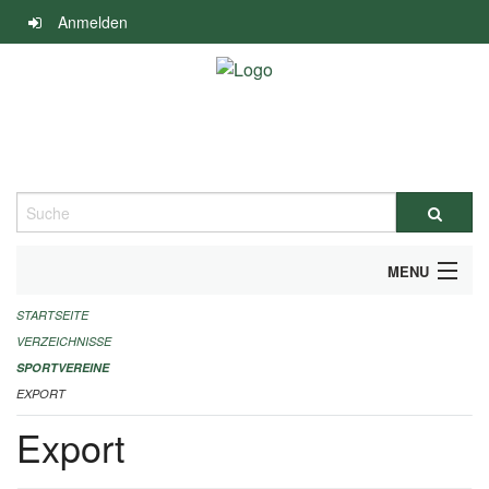
Navigation
Anmelden
überspringen
Suche
MENU
STARTSEITE
ALLGEMEINE INFORMATIONEN
VERZEICHNISSE
FINANZIELLE UNTERSTÜTZUNG BENÖTIGT?
SPORTVEREINE
EXPORT
KONTAKT
Export