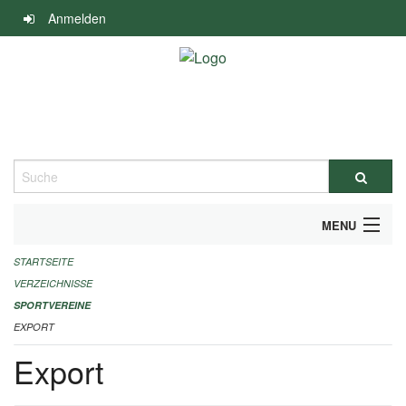
Navigation
Anmelden
überspringen
Suche
MENU
STARTSEITE
ALLGEMEINE INFORMATIONEN
VERZEICHNISSE
FINANZIELLE UNTERSTÜTZUNG BENÖTIGT?
SPORTVEREINE
EXPORT
KONTAKT
Export