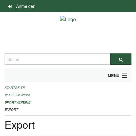
Navigation
Anmelden
überspringen
Suche
MENU
STARTSEITE
ALLGEMEINE INFORMATIONEN
VERZEICHNISSE
FINANZIELLE UNTERSTÜTZUNG BENÖTIGT?
SPORTVEREINE
EXPORT
KONTAKT
Export