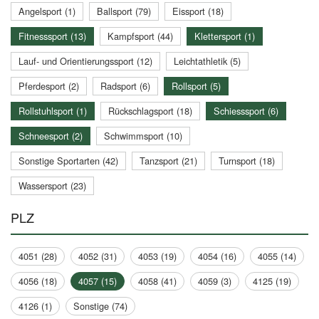
Angelsport (1)
Ballsport (79)
Eissport (18)
Fitnesssport (13)
Kampfsport (44)
Klettersport (1)
Lauf- und Orientierungssport (12)
Leichtathletik (5)
Pferdesport (2)
Radsport (6)
Rollsport (5)
Rollstuhlsport (1)
Rückschlagsport (18)
Schiesssport (6)
Schneesport (2)
Schwimmsport (10)
Sonstige Sportarten (42)
Tanzsport (21)
Turnsport (18)
Wassersport (23)
PLZ
4051 (28)
4052 (31)
4053 (19)
4054 (16)
4055 (14)
4056 (18)
4057 (15)
4058 (41)
4059 (3)
4125 (19)
4126 (1)
Sonstige (74)