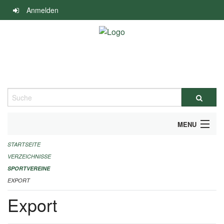
Navigation
Anmelden
überspringen
Suche
MENU
STARTSEITE
ALLGEMEINE INFORMATIONEN
VERZEICHNISSE
FINANZIELLE UNTERSTÜTZUNG BENÖTIGT?
SPORTVEREINE
EXPORT
KONTAKT
Export