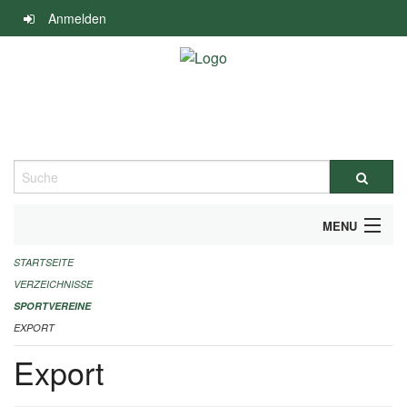
Navigation
Anmelden
überspringen
Suche
MENU
STARTSEITE
ALLGEMEINE INFORMATIONEN
VERZEICHNISSE
FINANZIELLE UNTERSTÜTZUNG BENÖTIGT?
SPORTVEREINE
EXPORT
KONTAKT
Export