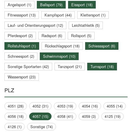
Angelsport (1)
Ballsport (79)
Eissport (18)
Fitnesssport (13)
Kampfsport (44)
Klettersport (1)
Lauf- und Orientierungssport (12)
Leichtathletik (5)
Pferdesport (2)
Radsport (6)
Rollsport (5)
Rollstuhlsport (1)
Rückschlagsport (18)
Schiesssport (6)
Schneesport (2)
Schwimmsport (10)
Sonstige Sportarten (42)
Tanzsport (21)
Turnsport (18)
Wassersport (23)
PLZ
4051 (28)
4052 (31)
4053 (19)
4054 (16)
4055 (14)
4056 (18)
4057 (15)
4058 (41)
4059 (3)
4125 (19)
4126 (1)
Sonstige (74)