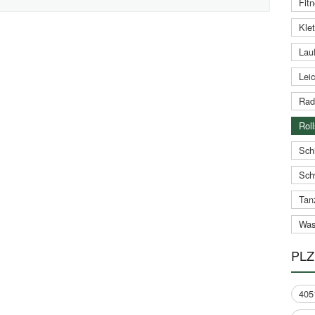
Fitn
Klet
Lauf
Leic
Rad
Roll
Schi
Sch
Tan
Was
PLZ
405