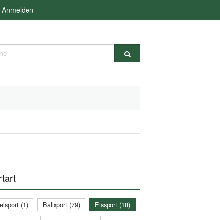
Anmelden
e
tart
lsport (1)
Ballsport (79)
Eissport (18)