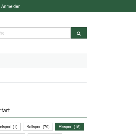
Anmelden
e
tart
lsport (1)
Ballsport (79)
Eissport (18)