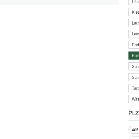
Fitn
Klet
Lauf
Leic
Rad
Roll
Schi
Sch
Tan
Was
PLZ
405