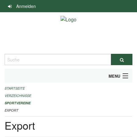
Navigation
Anmelden
überspringen
Suche
MENU
STARTSEITE
ALLGEMEINE INFORMATIONEN
VERZEICHNISSE
FINANZIELLE UNTERSTÜTZUNG BENÖTIGT?
SPORTVEREINE
EXPORT
KONTAKT
Export