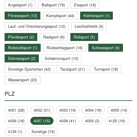
Angelsport (1)
Ballsport (79)
Eissport (18)
Fitnesssport (13)
Kampfsport (44)
Klettersport (1)
Lauf- und Orientierungssport (12)
Leichtathletik (5)
Pferdesport (2)
Radsport (6)
Rollsport (5)
Rollstuhlsport (1)
Rückschlagsport (18)
Schiesssport (6)
Schneesport (2)
Schwimmsport (10)
Sonstige Sportarten (42)
Tanzsport (21)
Turnsport (18)
Wassersport (23)
PLZ
4051 (28)
4052 (31)
4053 (19)
4054 (16)
4055 (14)
4056 (18)
4057 (15)
4058 (41)
4059 (3)
4125 (19)
4126 (1)
Sonstige (74)