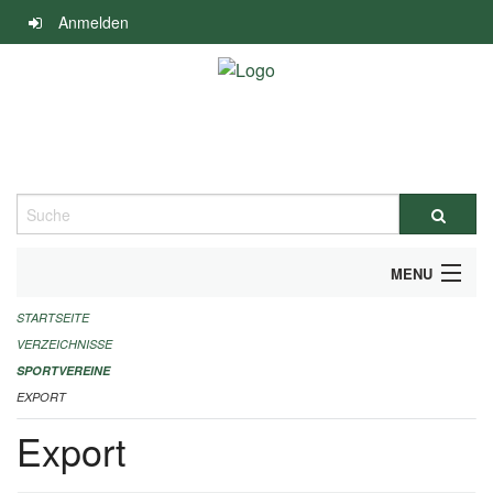
Navigation
Anmelden
überspringen
Suche
MENU
STARTSEITE
ALLGEMEINE INFORMATIONEN
VERZEICHNISSE
FINANZIELLE UNTERSTÜTZUNG BENÖTIGT?
SPORTVEREINE
EXPORT
KONTAKT
Export