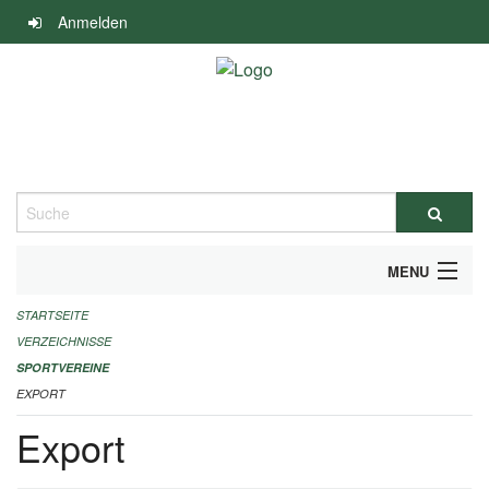
Navigation
Anmelden
überspringen
Suche
MENU
STARTSEITE
ALLGEMEINE INFORMATIONEN
VERZEICHNISSE
FINANZIELLE UNTERSTÜTZUNG BENÖTIGT?
SPORTVEREINE
EXPORT
KONTAKT
Export