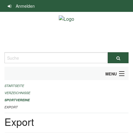
Navigation
Anmelden
überspringen
Suche
MENU
STARTSEITE
ALLGEMEINE INFORMATIONEN
VERZEICHNISSE
FINANZIELLE UNTERSTÜTZUNG BENÖTIGT?
SPORTVEREINE
EXPORT
KONTAKT
Export