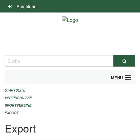
Navigation
Anmelden
überspringen
Suche
MENU
STARTSEITE
ALLGEMEINE INFORMATIONEN
VERZEICHNISSE
FINANZIELLE UNTERSTÜTZUNG BENÖTIGT?
SPORTVEREINE
EXPORT
KONTAKT
Export