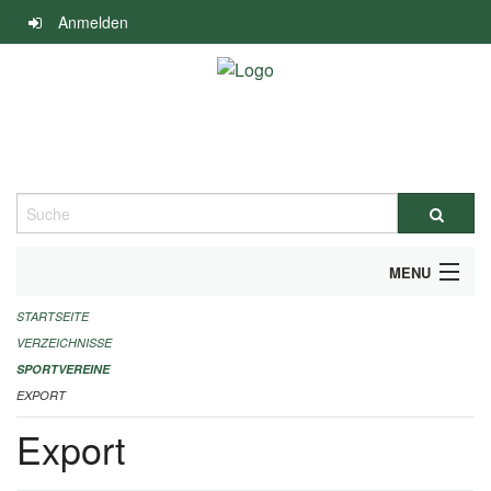
Navigation
Anmelden
überspringen
Suche
MENU
STARTSEITE
ALLGEMEINE INFORMATIONEN
VERZEICHNISSE
FINANZIELLE UNTERSTÜTZUNG BENÖTIGT?
SPORTVEREINE
EXPORT
KONTAKT
Export