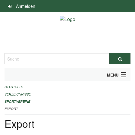
Navigation
Anmelden
überspringen
Suche
MENU
STARTSEITE
ALLGEMEINE INFORMATIONEN
VERZEICHNISSE
FINANZIELLE UNTERSTÜTZUNG BENÖTIGT?
SPORTVEREINE
EXPORT
KONTAKT
Export