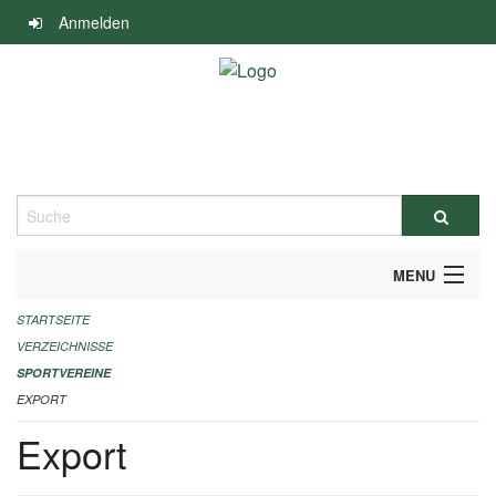
Navigation
Anmelden
überspringen
Suche
MENU
STARTSEITE
ALLGEMEINE INFORMATIONEN
VERZEICHNISSE
FINANZIELLE UNTERSTÜTZUNG BENÖTIGT?
SPORTVEREINE
EXPORT
KONTAKT
Export