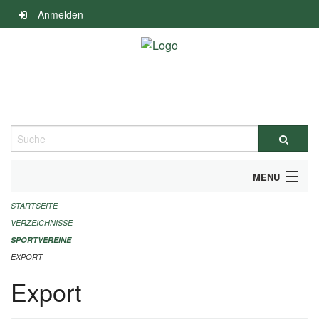
Navigation
Anmelden
überspringen
Suche
MENU
STARTSEITE
ALLGEMEINE INFORMATIONEN
VERZEICHNISSE
FINANZIELLE UNTERSTÜTZUNG BENÖTIGT?
SPORTVEREINE
EXPORT
KONTAKT
Export