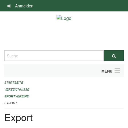
Navigation
Anmelden
überspringen
Suche
MENU
STARTSEITE
ALLGEMEINE INFORMATIONEN
VERZEICHNISSE
FINANZIELLE UNTERSTÜTZUNG BENÖTIGT?
SPORTVEREINE
EXPORT
KONTAKT
Export