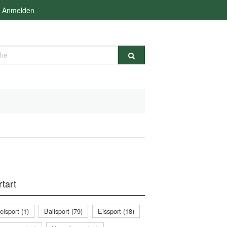
Anmelden
e
tart
lsport (1)
Ballsport (79)
Eissport (18)