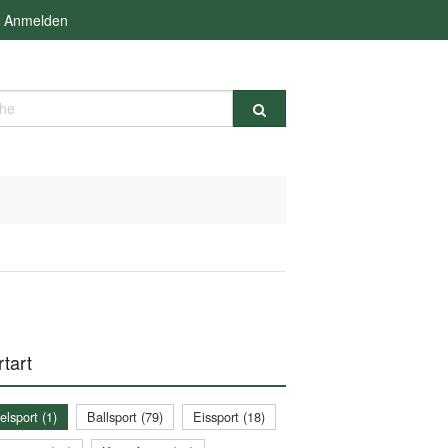
Anmelden
e
tart
lsport (1)
Ballsport (79)
Eissport (18)