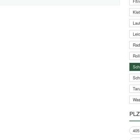
Fitn
Klet
Lauf
Leic
Rad
Roll
Schi
Sch
Tan
Was
PLZ
405