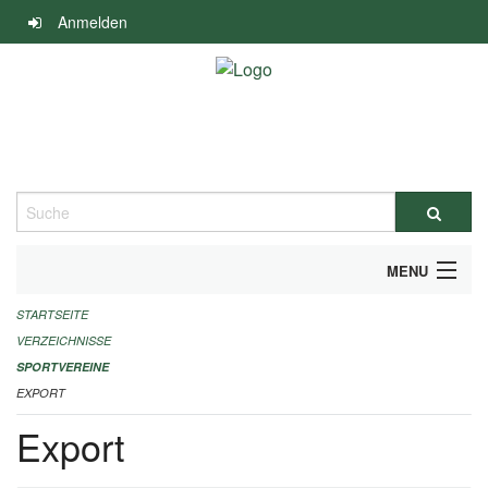
Navigation
Anmelden
überspringen
Suche
MENU
STARTSEITE
ALLGEMEINE INFORMATIONEN
VERZEICHNISSE
FINANZIELLE UNTERSTÜTZUNG BENÖTIGT?
SPORTVEREINE
EXPORT
KONTAKT
Export