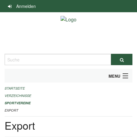
Navigation
Anmelden
überspringen
Suche
MENU
STARTSEITE
ALLGEMEINE INFORMATIONEN
VERZEICHNISSE
FINANZIELLE UNTERSTÜTZUNG BENÖTIGT?
SPORTVEREINE
EXPORT
KONTAKT
Export