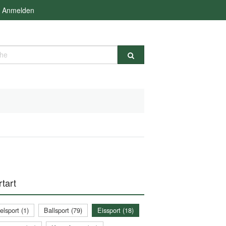
Anmelden
e
tart
lsport (1)
Ballsport (79)
Eissport (18)