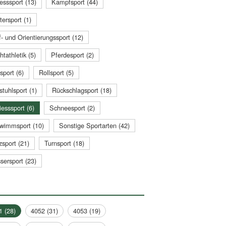
esssport (13)
Kampfsport (44)
tersport (1)
- und Orientierungssport (12)
htathletik (5)
Pferdesport (2)
sport (6)
Rollsport (5)
stuhlsport (1)
Rückschlagsport (18)
esssport (6)
Schneesport (2)
wimmsport (10)
Sonstige Sportarten (42)
zsport (21)
Turnsport (18)
sersport (23)
1 (28)
4052 (31)
4053 (19)