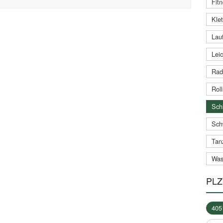
Fitn
Klet
Lauf
Leic
Rad
Roll
Schi
Sch
Tan
Was
PLZ
405